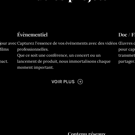
Évènementiel
Doc / F
jour avec
Capturez l'essence de vos événements avec des vidéos
Œuvres d
films
professionnelles.
pour capt
Que ce soit une conférence, un concert ou un
transmet
pact.
lancement de produit, nous immortalisons chaque
partager.
moment important.
VOIR PLUS
p
Contenu réseaux