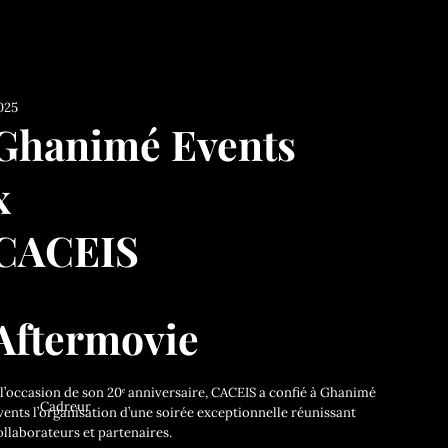
025
Ghanimé Events
x
CACEIS
Aftermovie
 l’occasion de son 20ᵉ anniversaire, CACEIS a confié à Ghanimé
Cadreur
vents l’organisation d’une soirée exceptionnelle réunissant
ollaborateurs et partenaires.